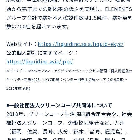
AI技術、生体認証技術、OCR技術などにより、撮影開
始から完了までの離脱率の低さを実現し、ELEMENTS
グループ合計で累計本人確認件数は1.5億件、累計契約
数は700社を超えています。
Webサイト：
https://liquidinc.asia/liquid-ekyc/
公的個人認証に関するページ：
https://liquidinc.asia/jpki/
※1 ITR「ITR Market View：アイデンティティ・アクセス管理／個人認証型セ
キュリティ市場2026」eKYC市場：ベンダー別売上金額シェア(2019年度～
2025年度予測)
◾️一般社団法人グリーンコープ共同体について
2018年、グリーンコープ生活協同組合連合会や、社会
福祉法人グリーンコープ、労働協同組合など、九州
（福岡、佐賀、長崎、大分、熊本、宮崎、鹿児島）、