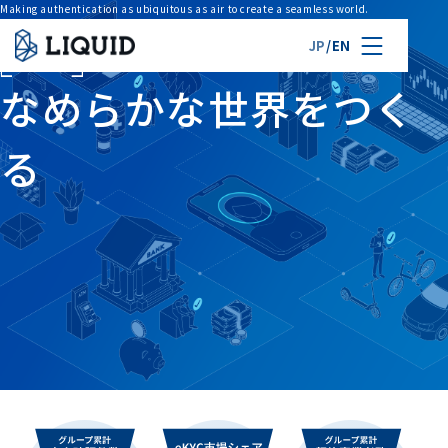
Making authentication as ubiquitous as air to create a seamless world.
認証
を空気化し、
JP
/
EN
なめらかな世界をつく
る