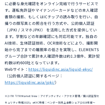
に必要な身元確認をオンライン完結で行うサービスで
す。運転免許証やマイナンバーカードなどの本人確認
書類の撮影、もしくはICチップの読み取りを行い、自
撮りの顔写真との照合を行う方式や、公的個人認証
（JPKI / スマホJPKI） を活用した方式を提供してい
ます。学割などの年齢確認にも対応可能です。独自の
AI技術、生体認証技術、OCR技術などにより、撮影開
始から完了までの離脱率の低さを実現し、ELEMENTS
グループ合計で累計本人確認件数は約1.3億件、累計契
約数は約600社となっています。
Webサイト：
https://liquidinc.asia/liquid-ekyc/
（公的個人認証に関するページ：
https://liquidinc.asia/jpki/
）
※2 ITR「ITR Market View：アイデンティティ・アクセス管理／個人認証型セ
キュリティ市場2025」eKYC市場：ベンダー別売上金額シェア(2019年度～