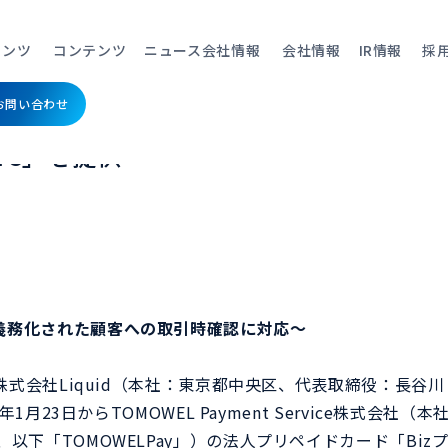
zプリカPLUS」にオンライン本人確認サービス「LIQUID eKYC」を提供
テンツ
コンテンツ
ニュース
会社情報
会社情報
IR情報
採
お問い合わせ
カード「BizプリカPLUS」にオンライ
KYC」を提供
ン本人確認）
リキッドイーケーワイシー
リキ
義務化された顧客への取引時確認に対応～
ネット上での契約やアカウント
サー
登録、口座開設時などに必要な
に登
導入事例
導入事例
お役
お役
Who We are
代表
の株式会社Liquid（本社：東京都中央区、代表取締役：長谷川
身元確認がオンラインで完結。
かを
25年1月23日からTOMOWEL Payment Service株式会
ット（管理システ
以下「TOMOWELPay」）の法人プリペイドカード「Bizプ