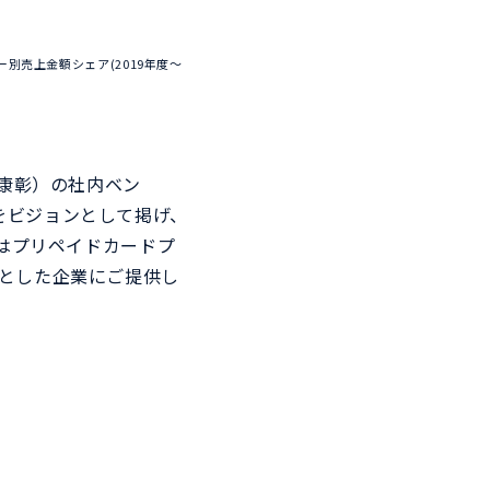
ダー別売上金額シェア(2019年度～
 康彰）の社内ベン
をビジョンとして掲げ、
らはプリペイドカードプ
めとした企業にご提供し