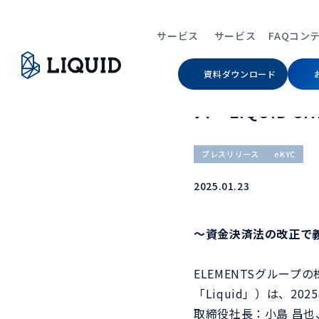
TOP
ニュース
法人プリペイドカード「Bi
サービス
サービス
FAQ
コン
資料ダウンロード
法人プリペイド
ス「LIQUID e
Service
Contents
Contents
Company
プレスリリース
eKYC
すべて
コンテンツ
コンテンツ
会社情報
2025.01.23
サービス
コンテンツ
コンテンツ
会社情報
eKYC（オンライ
～資金決済法の改正で
Auth（当人認証）
ELEMENTSグループ
「Liquid」）は、20
デジタルIDウォレ
取締役社長：小島 昌也、