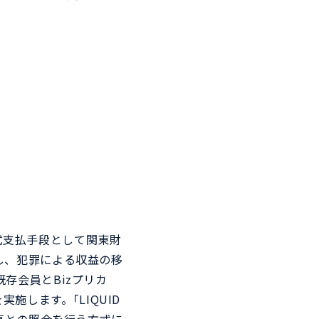
イスポーツ
パス
トとアプリケーションを連
氏名や住所、資格、決済、健康
、顔認証で入退場管理を実
情報など自分自身に関するあら
ゆる情報をスマートフォンで一
元管理。
払式支払手段として関東財
し、犯罪による収益の移
存会員とBizプリカ
実施します。｢LIQUID