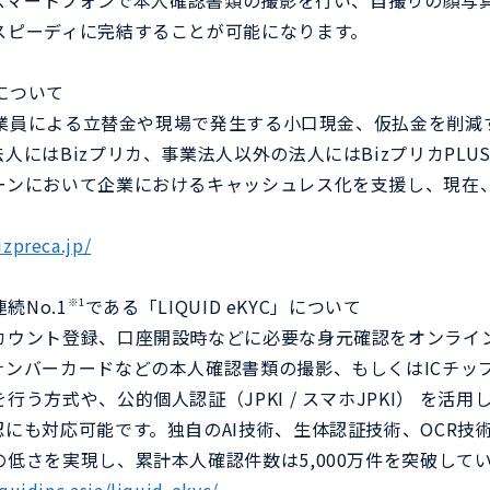
、スマートフォンで本人確認書類の撮影を行い、自撮りの顔写
スピーディに完結することが可能になります。
」について
、従業員による立替金や現場で発生する小口現金、仮払金を削
人にはBizプリカ、事業法人以外の法人にはBizプリカPLU
ンにおいて企業におけるキャッシュレス化を支援し、現在、2
izpreca.jp/
続No.1
である「LIQUID eKYC」について
※1
カウント登録、口座開設時などに必要な身元確認をオンライ
ナンバーカードなどの本人確認書類の撮影、もしくはICチッ
行う方式や、公的個人認証（JPKI / スマホJPKI） を活
にも対応可能です。独自のAI技術、生体認証技術、OCR技
低さを実現し、累計本人確認件数は5,000万件を突破して