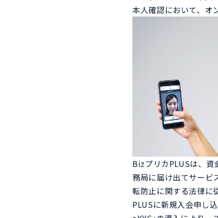
ム）
本人確認において、オンラ
View more
View more
BizプリカPLUSは
務局に届け出てサービ
転防止に関する法律に
PLUSに新規入会申し込