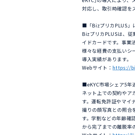
eKYC｣の導入により
対応し、取引時確認を
■「BizプリカPLUS
BizプリカPLUSは
イドカードです。事業法
様々な経費の支払いシー
導入実績があります。
Webサイト：
https://b
■eKYC市場シェア5年連
ネット上での契約やア
す。運転免許証やマイ
撮りの顔写真との照合を
す。学割などの年齢確認
から完了までの離脱率の