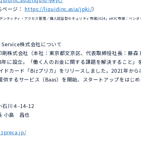
iquidinc.asia/liquid-ekyc/
るページ：
https://liquidinc.asia/jpki/
）
View：アイデンティティ・アクセス管理／個人認証型セキュリティ市場2024」eKYC市場：ベン
t Service株式会社について
は共同印刷株式会社（本社：東京都文京区、代表取締役社長：藤森
18年に設立。「働く人のお金に関する課題を解決すること」
ペイドカード「Bizプリカ」をリリースしました。2021年か
提供するサービス（Baas）を開始、スタートアップをはじ
川４-14-12
 小島 昌也
izpreca.jp/