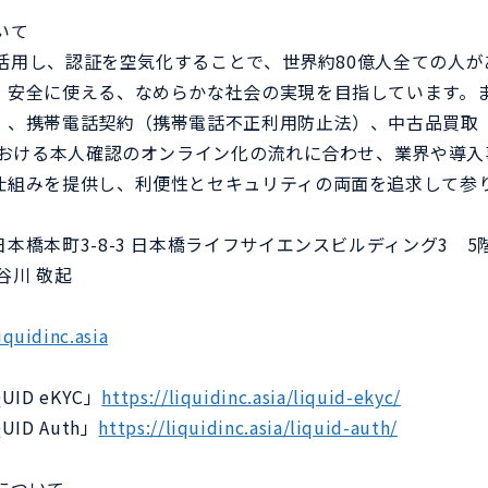
いて
証を活用し、認証を空気化することで、世界約80億人全ての人
・安全に使える、なめらかな社会の実現を目指しています。
）、携帯電話契約（携帯電話不正利用防止法）、中古品買取
どにおける本人確認のオンライン化の流れに合わせ、業界や導
仕組みを提供し、利便性とセキュリティの両面を追求して参
本橋本町3-8-3 日本橋ライフサイエンスビルディング3 5
谷川 敬起
iquidinc.asia
ID eKYC」
https://liquidinc.asia/liquid-ekyc/
ID Auth」
https://liquidinc.asia/liquid-auth/