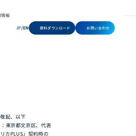
用情報
JP
/
EN
資料ダウンロード
お問い合わせ
ン本人確認サービ
ッドオースフェイス
リキッドオースパスキー
ビスの利用者が利用開始時
顔・指紋・PINなどの認証機能
録された利用者本人である
を活用し、ワンアクションで安
立ちコンテンツ
立ちコンテンツ
セミナー
セミナー
メッセージ
会社概要
 敬起、以下
確認する顔認証。
全なサインインを実現。
社（本社：東京都文京区、代表
リカPLUS」契約時の