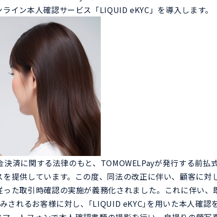
イン本人確認サービス「LIQUID eKYC」を導入します。
ジーパス
フェ
外国人の方々が在留カードや特
ゲー
別永住者証明書等の本人確認や
携し
信用情報をスマートフォンで一
現。
元管理できる。
、資金決済に関する法律のもと、TOMOWELPayが発行する前
スを提供しています。この度、同法の改正に伴い、顧客に対
従った取引時確認の実施が義務化されました。これに伴い、既
みされるお客様に対し、｢LIQUID eKYC｣を用いた本人確認を