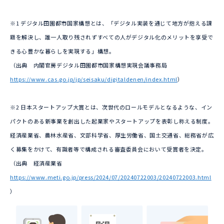
※1 デジタル田園都市国家構想とは、「デジタル実装を通じて地方が抱える課
題を解決し、誰一人取り残されずすべての人がデジタル化のメリットを享受で
きる心豊かな暮らしを実現する」構想。
（出典 内閣官房デジタル田園都市国家構想実現会議事務局
https://www.cas.go.jp/jp/seisaku/digitaldenen/index.html
）
※2 日本スタートアップ大賞とは、次世代のロールモデルとなるような、イン
パクトのある新事業を創出した起業家やスタートアップを表彰し称える制度。
経済産業省、農林水産省、文部科学省、厚生労働省、国土交通省、総務省が広
く募集をかけて、有識者等で構成される審査委員会において受賞者を決定。
（出典 経済産業省
https://www.meti.go.jp/press/2024/07/20240722003/20240722003.html
）