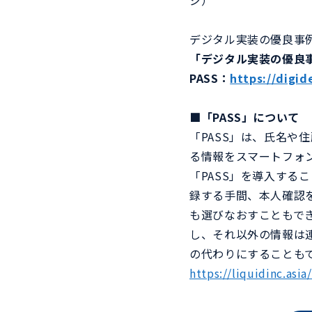
ジ）
ム）
デジタル実装の優良事例
「デジタル実装の優良事
PASS：
https://digid
View more
View more
■「PASS」について
「PASS」は、氏名
る情報をスマートフォ
「PASS」を導入す
録する手間、本人確認
も選びなおすこともで
し、それ以外の情報は
の代わりにすることも
https://liquidinc.asia