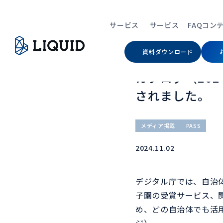
TOP
ニュース
デジタル庁の「デジタル
サービス
サービス
FAQ
コン
資料ダウンロード
デジタル庁の「
カタログ（20
されました。
Service
Contents
Contents
Company
すべて
コンテンツ
コンテンツ
会社情報
メディア掲載
PASS
サービス
コンテンツ
コンテンツ
会社情報
2024.11.02
eKYC（オンライ
デジタル庁では、自治体
Auth（当人認証）
子園の受賞サービス、
め、どの自治体でも活
デジタルIDウォレ