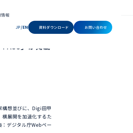
ジタルIDウォレット「PASS」が掲載されました。
用情報
JP
/
EN
資料ダウンロード
お問い合わせ
ス／システムの
PASS」が掲載
ッドオースフェイス
リキッドオースパスキー
ビスの利用者が利用開始時
顔・指紋・PINなどの認証機能
想並びに、Digi田甲
録された利用者本人である
を活用し、ワンアクションで安
立ちコンテンツ
立ちコンテンツ
セミナー
セミナー
メッセージ
会社概要
確認する顔認証。
全なサインインを実現。
、横展開を加速化するた
：デジタル庁Webペー