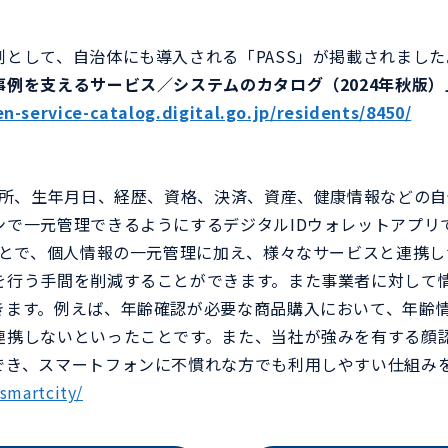
として、自治体にも導入される「PASS」が掲載されました
ジーパス
フェ
例を支えるサービス／システムのカタログ（2024年秋版）
外国人の方々が在留カードや特
ゲー
en-service-catalog.digital.go.jp/residents/8450/
別永住者証明書等の本人確認や
携し
信用情報をスマートフォンで一
現。
元管理できる。
や住所、生年月日、経歴、資格、決済、資産、健康情報などの
ンで一元管理できるようにするデジタルIDウォレットアプリ
ることで、個人情報の一元管理に加え、様々なサービスと連携
を行う手間を削減することができます。また事業者に対して
きます。例えば、年齢確認が必要な商品購入において、年齢
連携しないといったことです。また、当社が強みを有する顔認
でき、スマートフォンに不慣れな方でも利用しやすい仕組み
/smartcity/