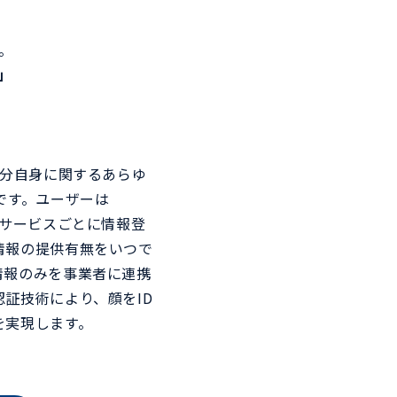
。
イスポーツ
パス
」
トとアプリケーションを連
氏名や住所、資格、決済、健康
、顔認証で入退場管理を実
情報など自分自身に関するあら
ゆる情報をスマートフォンで一
元管理。
自分自身に関するあらゆ
です。ユーザーは
しサービスごとに情報登
情報の提供有無をいつで
情報のみを事業者に連携
証技術により、顔をID
を実現します。