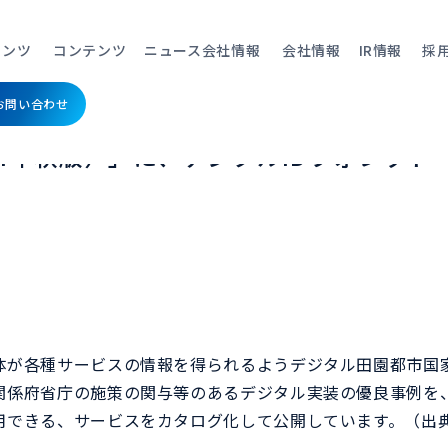
実装の優良事例を支えるサービス／システムのカタログ（2024年秋版）」に、デ
テンツ
コンテンツ
ニュース
会社情報
会社情報
IR情報
採
お問い合わせ
デジタル実装の優良事例を支えるサービ
24年秋版）」に、デジタルIDウォレット「
ン本人確認）
リキッドイーケーワイシー
リキ
ネット上での契約やアカウント
サー
が各種サービスの情報を得られるようデジタル田園都市国家構
登録、口座開設時などに必要な
に登
導入事例
導入事例
お役
お役
Who We are
代表
身元確認がオンラインで完結。
かを
関係府省庁の施策の関与等のあるデジタル実装の優良事例を
用できる、サービスをカタログ化して公開しています。（出典
ット（管理システ