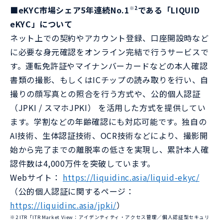
■eKYC市場シェア5年連続No.1
である「LIQUID
※2
eKYC」について
ネット上での契約やアカウント登録、口座開設時など
に必要な身元確認をオンライン完結で行うサービスで
す。運転免許証やマイナンバーカードなどの本人確認
書類の撮影、もしくはICチップの読み取りを行い、自
撮りの顔写真との照合を行う方式や、公的個人認証
（JPKI / スマホJPKI） を活用した方式を提供してい
ます。学割などの年齢確認にも対応可能です。独自の
AI技術、生体認証技術、OCR技術などにより、撮影開
始から完了までの離脱率の低さを実現し、累計本人確
認件数は4,000万件を突破しています。
Webサイト：
https://liquidinc.asia/liquid-ekyc/
（公的個人認証に関するページ：
https://liquidinc.asia/jpki/
）
※2 ITR「ITR Market View：アイデンティティ・アクセス管理／個人認証型セキュリ