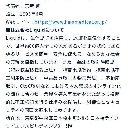
代表者：宮﨑 薫
設立：1993年6月
Webサイト：
https://www.haramedical.or.jp/
■株式会社Liquidについて
Liquidは、生体認証を活用し、認証を空気化すること
で、世界約80億人全ての人があるがままの状態であら
ゆるサービスを簡単・安全に使える、なめらかな社会
の実現を目指しています。また、金融の取引時確認
（犯罪収益移転防止法）、携帯電話契約（携帯電話不
正利用防止法）、中古品買取（古物営業法）、不動産
取引、CtoC取引などにおける本人確認のオンライン化
の流れに合わせ、業界や導入事業者をまたがって横断
的に不正検知を行う仕組みを提供し、利便性とセキュ
リティの両面を追求して参ります。
所在地：東京都中央区日本橋本町3-8-3 日本橋ライフ
サイエンスビルディング3 5階