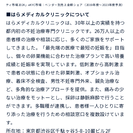
ティ市場2024」eKYC市場：ベンダー別売上金額シェア（2019年度～2023年度予測）
■はらメディカルクリニックについて
はらメディカルクリニックは、30年以上の実績を持つ
都内初の不妊治療専門クリニックです。26万人以上の
患者様の治療や相談に応じ、多くのご家族をサポート
してきました。「最先端の医療で最短の妊娠を」目指
し、個々の卵巣機能に合わせた治療プランで高い培養
成績と妊娠率を実現しています。低刺激から高刺激ま
で患者の状態に合わせた卵巣刺激、オプショナル治
療、着床不全検査、男性不妊専門外来、鍼灸治療な
ど、多角的な治療アプローチを提供。また、痛みの少
ない治療をモットーとし、採卵は静脈麻酔で行うこと
ができます。多職種が連携し、患者様一人ひとりに寄
り添った治療を行うための相談窓口を複数設けていま
す。
所在地：東京都渋谷区千駄ヶ谷5-8-10巌ビル2F