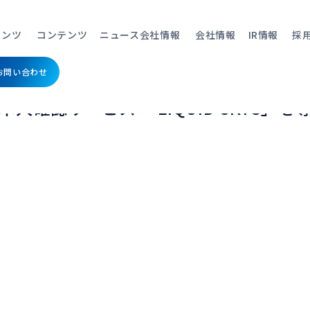
車クレジット・クレジットカード申し込みに、オンライン本人確認サービス 「LIQ
テンツ
コンテンツ
ニュース
会社情報
会社情報
IR情報
採
お問い合わせ
ンスの自動車クレジット・クレジット
人確認サービス 「LIQUID eKYC」を
ン本人確認）
リキッドイーケーワイシー
リキ
ネット上での契約やアカウント
サー
登録、口座開設時などに必要な
に登
導入事例
導入事例
お役
お役
Who We are
代表
身元確認がオンラインで完結。
かを
ット（管理システ