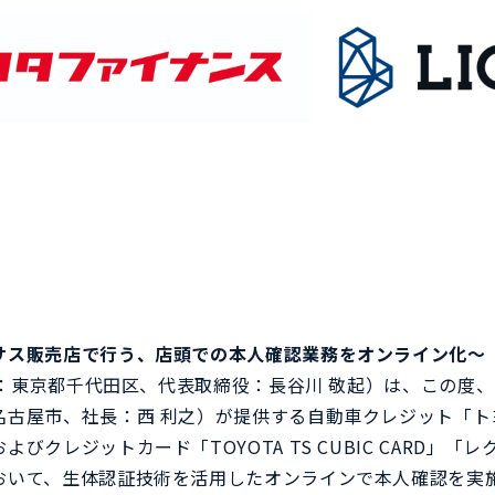
ジーパス
フェ
外国人の方々が在留カードや特
ゲー
別永住者証明書等の本人確認や
携し
信用情報をスマートフォンで一
現。
元管理できる。
サス販売店で行う、店頭での本人確認業務をオンライン化～
本社：東京都千代田区、代表取締役：長谷川 敬起）は、この度
名古屋市、社長：西 利之）が提供する自動車クレジット「ト
びクレジットカード「TOYOTA TS CUBIC CARD」
おいて、生体認証技術を活用したオンラインで本人確認を実