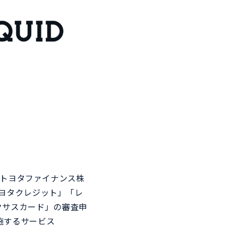
イスポーツ
パス
トとアプリケーションを連
氏名や住所、資格、決済、健康
、顔認証で入退場管理を実
情報など自分自身に関するあら
ゆる情報をスマートフォンで一
元管理。
、トヨタファイナンス株
ヨタクレジット」「レ
「レクサスカード」の審査申
施するサービス