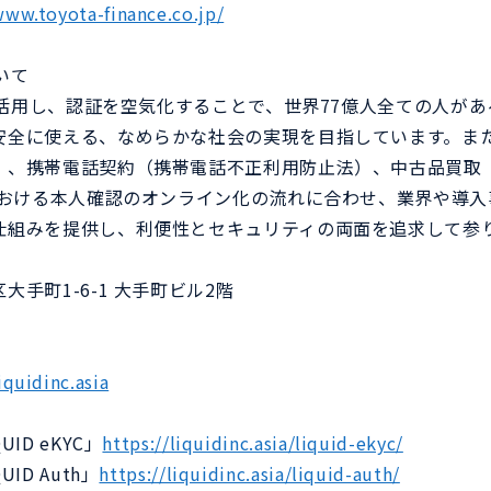
www.toyota-finance.co.jp/
いて
証を活用し、認証を空気化することで、世界77億人全ての人が
安全に使える、なめらかな社会の実現を目指しています。ま
）、携帯電話契約（携帯電話不正利用防止法）、中古品買取
どにおける本人確認のオンライン化の流れに合わせ、業界や導
仕組みを提供し、利便性とセキュリティの両面を追求して参
手町1-6-1 大手町ビル2階
iquidinc.asia
ID eKYC」
https://liquidinc.asia/liquid-ekyc/
ID Auth」
https://liquidinc.asia/liquid-auth/