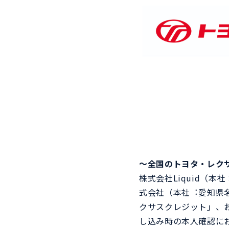
ム）
View more
View more
～全国のトヨタ・レク
株式会社Liquid（
式会社（本社︓愛知県
クサスクレジット」、およ
し込み時の本人確認に