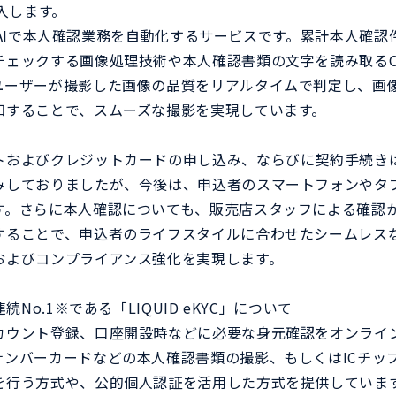
導入します。
」は、AIで本人確認業務を自動化するサービスです。累計本人確認件
チェックする画像処理技術や本人確認書類の文字を読み取るO
ユーザーが撮影した画像の品質をリアルタイムで判定し、画
知することで、スムーズな撮影を実現しています。
トおよびクレジットカードの申し込み、ならびに契約手続き
みしておりましたが、今後は、申込者のスマートフォンやタ
。さらに本人確認についても、販売店スタッフによる確認から、「
することで、申込者のライフスタイルに合わせたシームレス
およびコンプライアンス強化を実現します。
続No.1※である「LIQUID eKYC」について
カウント登録、口座開設時などに必要な身元確認をオンライ
ナンバーカードなどの本人確認書類の撮影、もしくはICチッ
を行う方式や、公的個人認証を活用した方式を提供していま