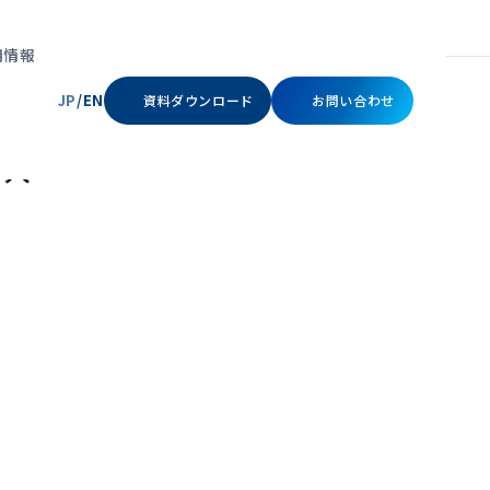
UID eKYC」を導入
用情報
JP
/
EN
資料ダウンロード
お問い合わせ
カード申し込み
導入
ッドオースフェイス
リキッドオースパスキー
ビスの利用者が利用開始時
顔・指紋・PINなどの認証機能
録された利用者本人である
を活用し、ワンアクションで安
立ちコンテンツ
立ちコンテンツ
セミナー
セミナー
メッセージ
会社概要
確認する顔認証。
全なサインインを実現。