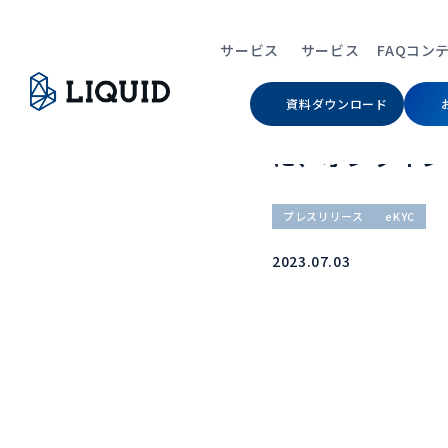
TOP
ニュース
トヨタファイナンスの自動
サービス
サービス
FAQ
コン
資料ダウンロード
トヨタファイナ
に、オンライン本
Service
Contents
Contents
Company
プレスリリース
eKYC
すべて
コンテンツ
コンテンツ
会社情報
2023.07.03
サービス
コンテンツ
コンテンツ
会社情報
eKYC（オンライ
Auth（当人認証）
デジタルIDウォレ