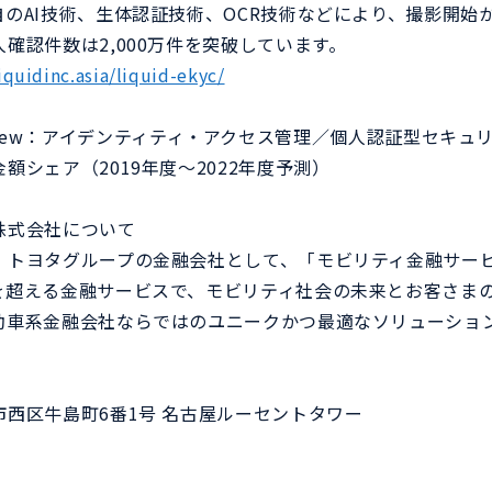
のAI技術、生体認証技術、OCR技術などにより、撮影開始
確認件数は2,000万件を突破しています。
liquidinc.asia/liquid-ekyc/
ket View：アイデンティティ・アクセス管理／個人認証型セキュリ
額シェア（2019年度～2022年度予測）
株式会社について
、トヨタグループの金融会社として、「モビリティ金融サー
を超える金融サービスで、モビリティ社会の未来とお客さま
動車系金融会社ならではのユニークかつ最適なソリューショ
。
西区牛島町6番1号 名古屋ルーセントタワー