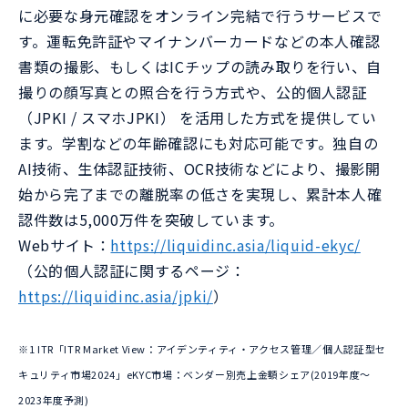
に必要な身元確認をオンライン完結で行うサービスで
す。運転免許証やマイナンバーカードなどの本人確認
書類の撮影、もしくはICチップの読み取りを行い、自
撮りの顔写真との照合を行う方式や、公的個人認証
（JPKI / スマホJPKI） を活用した方式を提供してい
ます。学割などの年齢確認にも対応可能です。独自の
AI技術、生体認証技術、OCR技術などにより、撮影開
始から完了までの離脱率の低さを実現し、累計本人確
認件数は5,000万件を突破しています。
Webサイト：
https://liquidinc.asia/liquid-ekyc/
（公的個人認証に関するページ：
https://liquidinc.asia/jpki/
）
※1 ITR「ITR Market View：アイデンティティ・アクセス管理／個人認証型セ
キュリティ市場2024」eKYC市場：ベンダー別売上金額シェア(2019年度～
2023年度予測)