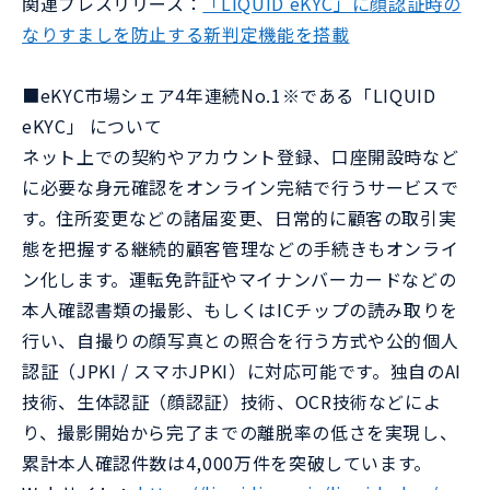
関連プレスリリース：
「LIQUID eKYC」に顔認証時の
なりすましを防止する新判定機能を搭載
■eKYC市場シェア4年連続No.1※である「LIQUID
eKYC」 について
ネット上での契約やアカウント登録、口座開設時など
に必要な身元確認をオンライン完結で行うサービスで
す。住所変更などの諸届変更、日常的に顧客の取引実
態を把握する継続的顧客管理などの手続きもオンライ
ン化します。運転免許証やマイナンバーカードなどの
本人確認書類の撮影、もしくはICチップの読み取りを
行い、自撮りの顔写真との照合を行う方式や公的個人
認証（JPKI / スマホJPKI）に対応可能です。独自のAI
技術、生体認証（顔認証）技術、OCR技術などによ
り、撮影開始から完了までの離脱率の低さを実現し、
累計本人確認件数は4,000万件を突破しています。