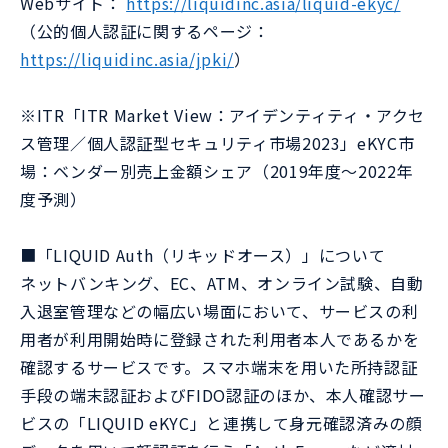
Webサイト：
https://liquidinc.asia/liquid-ekyc/
（公的個人認証に関するページ：
https://liquidinc.asia/jpki/
）
※ITR「ITR Market View：アイデンティティ・アクセ
ス管理／個人認証型セキュリティ市場2023」eKYC市
場：ベンダー別売上金額シェア（2019年度～2022年
度予測）
■「LIQUID Auth（リキッドオース）」について
ネットバンキング、EC、ATM、オンライン試験、自動
入退室管理などの幅広い場面において、サービスの利
用者が利用開始時に登録された利用者本人であるかを
確認するサービスです。スマホ端末を用いた所持認証
手段の端末認証およびFIDO認証のほか、本人確認サー
ビスの「LIQUID eKYC」と連携して身元確認済みの顔