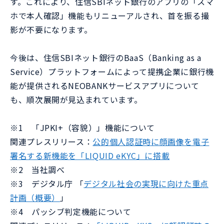
す。これにより、住信SBIネット銀行のアプリの「スマ
ホで本人確認」機能もリニューアルされ、首を振る撮
影が不要になります。
今後は、住信SBIネット銀行のBaaS（Banking as a
Service）プラットフォームによって提携企業に銀行機
能が提供されるNEOBANKサービスアプリについて
も、順次展開が見込まれています。
※1 「JPKI+（容貌）」機能について
関連プレスリリース：
公的個人認証時に顔画像を電子
署名する新機能を「LIQUID eKYC」に搭載
※2 当社調べ
※3 デジタル庁 「
デジタル社会の実現に向けた重点
計画（概要）
」
※4 パッシブ判定機能について