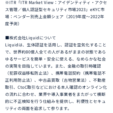
※ITR「ITR Market View：アイデンティティ・アクセ
ス管理／個人認証型セキュリティ市場2023」eKYC市
場：ベンダー別売上金額シェア（2019年度～2022年
度予測）
■株式会社Liquidについて
Liquidは、生体認証を活用し、認証を空気化すること
で、世界約80億人全ての人があるがままの状態であら
ゆるサービスを簡単・安全に使える、なめらかな社会
の実現を目指しています。また、金融の取引時確認
（犯罪収益移転防止法）、携帯電話契約（携帯電話不
正利用防止法）、中古品買取（古物営業法）、不動産
取引、CtoC取引などにおける本人確認のオンライン化
の流れに合わせ、業界や導入事業者をまたがって横断
的に不正検知を行う仕組みを提供し、利便性とセキュ
リティの両面を追求して参ります。