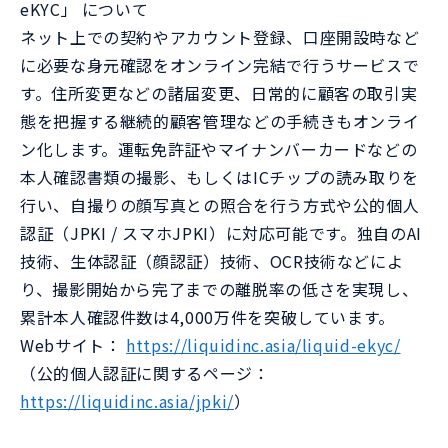
eKYC」 について
ネット上での契約やアカウント登録、口座開設時など
に必要な身元確認をオンライン完結で行うサービスで
す。住所変更などの諸届変更、日常的に顧客の取引実
態を把握する継続的顧客管理などの手続きもオンライ
ン化します。運転免許証やマイナンバーカードなどの
本人確認書類の撮影、もしくはICチップの読み取りを
行い、自撮りの顔写真との照合を行う方式や公的個人
認証（JPKI / スマホJPKI）に対応可能です。独自のAI
技術、生体認証（顔認証）技術、OCR技術などによ
り、撮影開始から完了までの離脱率の低さを実現し、
累計本人確認件数は4,000万件を突破しています。
Webサイト：
https://liquidinc.asia/liquid-ekyc/
（公的個人認証に関するページ：
https://liquidinc.asia/jpki/
）