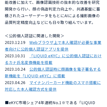
能改善に加えて、画像認識技術の抜本的な改善を研究
開発から行い、顔の偽造判定力向上や、共通基盤に蓄
積されたユーザーデータをもとにAIによる撮影画像の
品質判定精度向上などにも日々取り組んでいます。
＜公的個人認証に関連した開発＞
2023.12.19
Webブラウザ上で本人確認が必要な事業
者向けに公的個人認証アプリを提供
2023.10.31
「LIQUID eKYC」に公的個人認証におけ
るカナ氏名変換機能を搭載
2023.10.24
公的個人認証時に顔画像を電子署名する
新機能を「LIQUID eKYC」に搭載
2023.04.26
マイナンバーカード機能のスマホ搭載に
対応した本人確認方式を提供
■eKYC市場シェア4年連続No.1※である「LIQUID